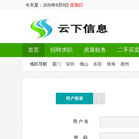
今天是：
2026年8月9日
星期日
首页
招聘求职
房屋租售
二手买
地区导航
厦门
深圳
佛山
东莞
珠海
惠州
用户登录
用 户 名
密 码