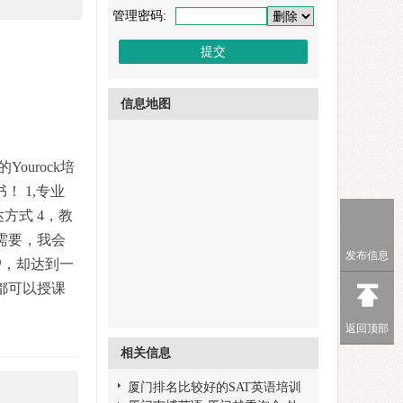
管理密码:
信息地图
urock培
 1,专业
方式 4，教
需要，我会
发布信息
户，却达到一
都可以授课
返回顶部
相关信息
厦门排名比较好的SAT英语培训